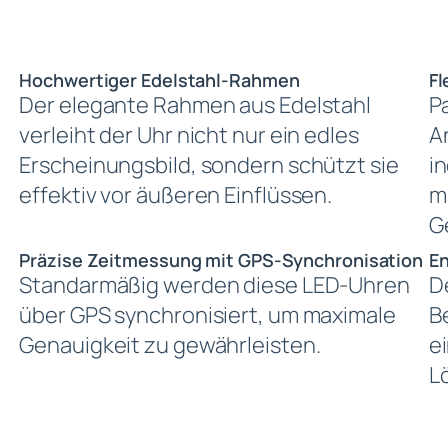
Hochwertiger Edelstahl-Rahmen
Fl
Der elegante Rahmen aus Edelstahl
P
verleiht der Uhr nicht nur ein edles
A
Erscheinungsbild, sondern schützt sie
in
effektiv vor äußeren Einflüssen.
m
G
Präzise Zeitmessung mit GPS-Synchronisation
En
Standarmäßig werden diese LED-Uhren
D
über GPS synchronisiert, um maximale
B
Genauigkeit zu gewährleisten.
e
L