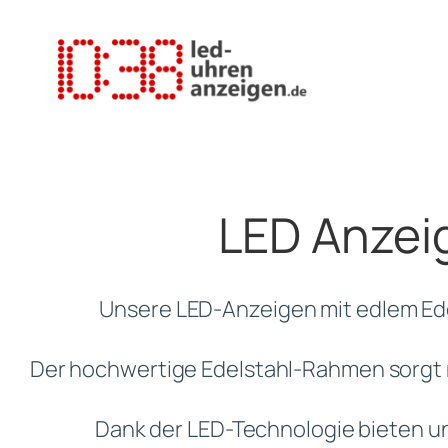
Zum
Inhalt
springen
LED Anzeig
Unsere LED-Anzeigen mit edlem Ed
Der hochwertige Edelstahl-Rahmen sorgt ni
Dank der LED-Technologie bieten u